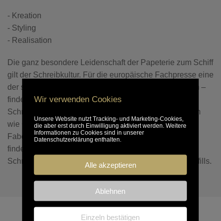
- Kreation
- Styling
- Realisation
Die ganz besondere Leidenschaft der Papeterie zum Schiff
gilt der Schreibkultur. Für die europäische Fachpresse eine
der schönsten Papeterien im deutschsprachigen Raum –
Wir verwenden Cookies
findest du eine umfassende Auswahl an wertvollen
Schreibgeräten. Das Angebot umfasst führende Marken
Unsere Website nutzt Tracking- und Marketing-Cookies,
wie Caran d’Ache, Lamy, Faber-Castell und Graf von
die aber erst durch Einwilligung aktiviert werden. Weitere
Informationen zu Cookies sind in unserer
Faber-Castell, Kaweco und Montblanc. Und natürlich
Datenschutzerklärung enthalten.
findest du dort auch alles weitere rund um die
Schreibkultur wie Schreibpapiere, Notizbücher und Refills.
Alle akzeptieren
Ablehnen
Einzeln bestätigen