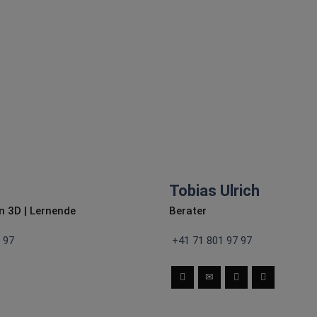
verschiedenen Bereichen
und ist Inhaber der Firma
Sturmberg.
Tobias Ulrich
n 3D |
Lernende
Berater
 97
+41 71 801 97 97