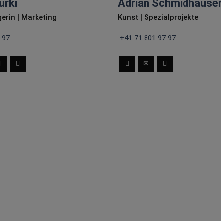
ürki
Adrian Schmidhause
erin | Marketing
Kunst | Spezialprojekte
 97
+41 71 801 97 97
Nina bringt die nötige
Erfahrung für unsere