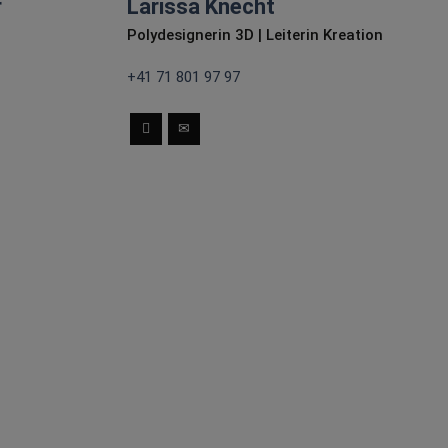
r
Larissa Knecht
Polydesignerin 3D | Leiterin Kreation
+41 71 801 97 97
Franziska bringt
umfassende Erfahrung in
der Innenarchitektur und