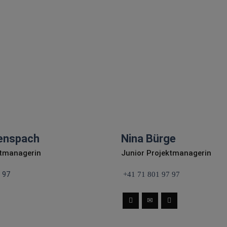
kreativen Events und
Auftritte mit.
e
E-Mail schreiben
lenspach
Nina Bürge
ktmanagerin
Junior Projektmanagerin
 97
+41 71 801 97 97