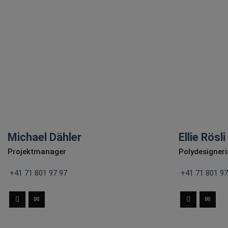
idenschaft mit
Polydesignerin 3D
gabe und
unterstreicht unseren Stolz
sionalität.
auf die kommende
Generation.
 schreiben
E-Mail schreiben
Michael Dähler
Ellie Rösli
Projektmanager
Polydesigneri
+41 71 801 97 97
+41 71 801 97