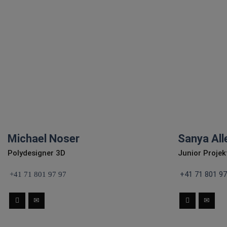
r Schreinerkunst
in Sachen Shop Design,
en ein.
Visual Merchandising sowi
Projektplanung, -
 schreiben
koordination und -
umsetzung mit.
Michael Noser
Sanya Al
Polydesigner 3D
Junior Proje
+41 71 801 97
+41 71 801 97 97