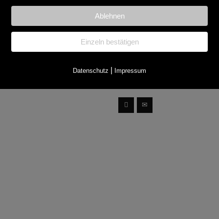
Ablehnen
Einzeln bestätigen
jepcevic
Nicola Muff
Polydesigner 3D | Trainee
|
Datenschutz
Impressum
 97
+41 71 801 97 97
e
Tobias Ulrich verfügt über
grosse Erfahrungen in