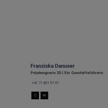
Raumgestaltung mit und ist
ausgebildete
Dekorationsgestalterin.
E-Mail schreiben
Franziska Danuser
Polydesignerin 3D | Stv. Geschäftsführerin
+41 71 801 97 97