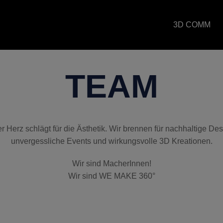
3D COMM
TEAM
r Herz schlägt für die Ästhetik. Wir brennen für nachhaltige Des
unvergessliche Events und wirkungsvolle 3D Kreationen.
Wir sind MacherInnen!
Wir sind WE MAKE 360°