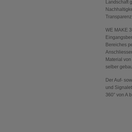
Landschaft gi
Nachhaltigke
Transparenz
WE MAKE 360
Eingangsber
Bereiches pe
Anschliesse
Material vo
selber gebau
Der Auf- so
und Signale
360° von A b