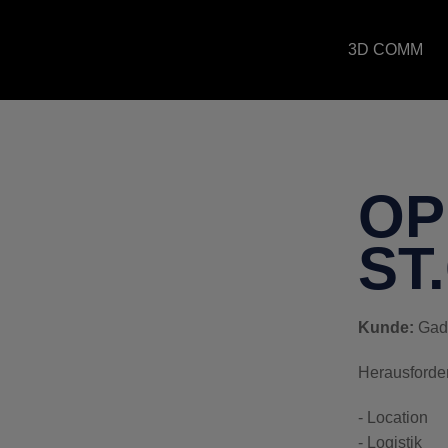
3D COMM
OP
ST
Kunde:
Gadg
Herausforde
- Location
- Logistik