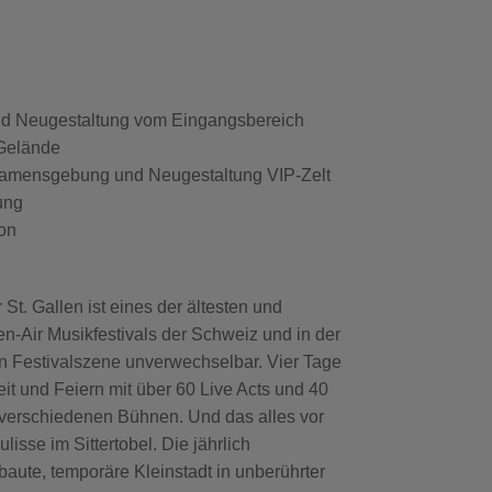
g
nd Neugestaltung vom Eingangsbereich
 Gelände
Namensgebung und Neugestaltung VIP-Zelt
rung
ion
g
St. Gallen ist eines der ältesten und
n-Air Musikfestivals der Schweiz und in der
n Festivalszene unverwechselbar. Vier Tage
eit und Feiern mit über 60 Live Acts und 40
 verschiedenen Bühnen. Und das alles vor
lisse im Sittertobel. Die jährlich
aute, temporäre Kleinstadt in unberührter