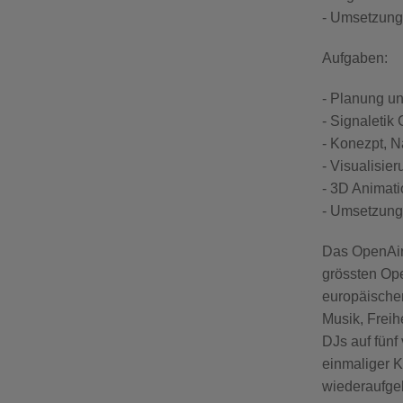
- Umsetzun
Aufgaben:
- Planung u
- Signaletik
- Konezpt, 
- Visualisie
- 3D Animat
- Umsetzun
Das OpenAir 
grössten Ope
europäische
Musik, Freih
DJs auf fünf
einmaliger Ku
wiederaufgeb